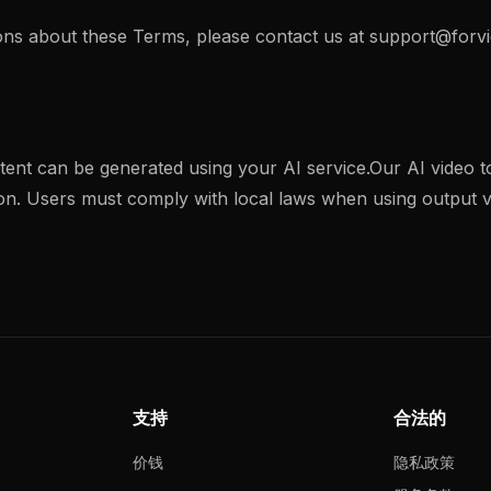
ons about these Terms, please contact us at
support@forvi
nt can be generated using your AI service.Our AI video t
tion. Users must comply with local laws when using output v
支持
合法的
价钱
隐私政策