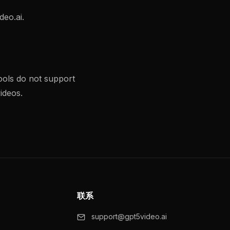
deo.ai
.
ools do not support
ideos.
联系
support@gpt5video.ai