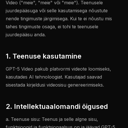
Video ("meie", "meie" või "meie"). Teenusele
juurdepääsuga või selle kasutamisega nõustute
nende tingimuste järgimisega. Kui te ei nõustu mis
tahes tingimuste osaga, ei tohi te teenusele
juurdepääsu anda.
1. Teenuse kasutamine
GPT-5 Video pakub platvormi videote loomiseks,
kasutades AI tehnoloogiat. Kasutajad saavad
sisestada kirjeldusi videosisu genereerimiseks.
2. Intellektuaalomandi õigused
a. Teenuse sisu: Teenus ja selle algne sisu,
funktsioonid ja funktsionaalsus on ja jäävad GPT-5