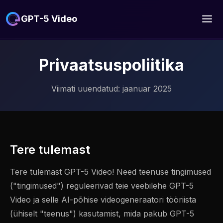
GPT-5 Video
Privaatsuspoliitika
Viimati uuendatud: jaanuar 2025
Tere tulemast
Tere tulemast GPT-5 Video! Need teenuse tingimused
("tingimused") reguleerivad teie veebilehe GPT-5
Video ja selle AI-põhise videogeneraatori tööriista
(ühiselt "teenus") kasutamist, mida pakub GPT-5