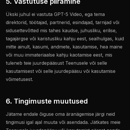
5. Vastutuse piiramine
Ükski juhul ei vastuta GPT-5 Video, ega tema
direktorid, töötajad, partnerid, esindajad, tarnijad või
sidusettevõtted mis tahes kaudse, juhusliku, erilise,
tagajärgse või karistusliku kahju eest, sealhulgas, kuid
mitte ainult, kasumi, andmete, kasutamise, hea maine
või muu immateriaalse kahju kaotamise eest, mis
tuleneb teie juurdepääsust Teenusele või selle
kasutamisest või selle juurdepääsu või kasutamise
võimetusest.
6. Tingimuste muutused
Jätame endale õiguse oma äranägemise järgi neid
tingimusi igal ajal muuta või asendada. Jätkates meie