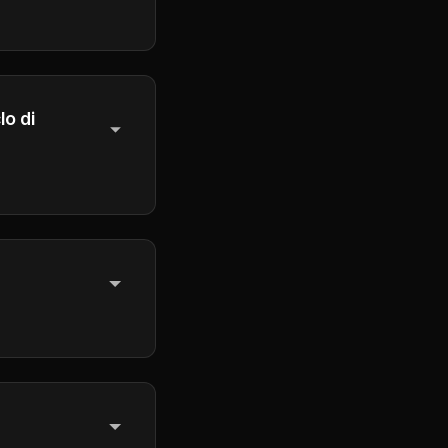
 per
lo di
ti al periodo