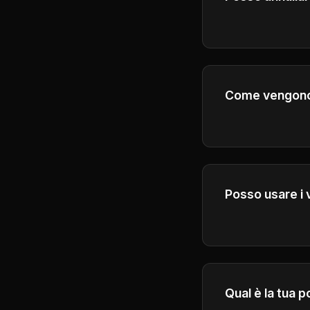
Sì, puoi annulla
del periodo di f
Come vengono ca
Si prega di contr
Posso usare i
Sì, gli abbonati 
per scopi comme
Qual è la tua p