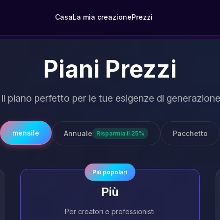
Casa
La mia creazione
Prezzi
Piani Prezzi
 il piano perfetto per le tue esigenze di generazion
mensile
Annuale
Pacchetto
Risparmia il 25%
Più popolari
Più
Per creatori e professionisti