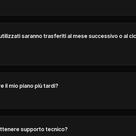
riferimento alla nostra politica di rimborso nel piè di pagina
agliate sui nostri termini e condizioni di rimborso.
nutilizzati saranno trasferiti al mese successivo o al cic
 alla fine di ogni ciclo di fatturazione e non vengono riporta
garantire un uso equo.
 il mio piano più tardi?
are o abbassare il tuo piano in qualsiasi momento.
tenere supporto tecnico?