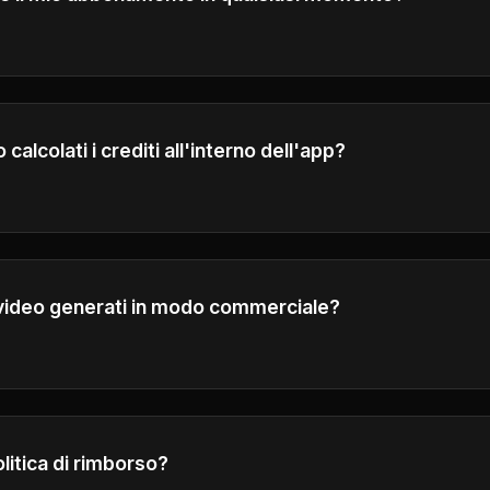
re l'abbonamento in qualsiasi momento. L'accesso continuer
atturazione corrente.
lcolati i crediti all'interno dell'app?
ollare i dettagli del calcolo del credito nell'interfaccia di g
 video generati in modo commerciale?
ai piani Plus e Pro hanno tutti i diritti commerciali di utilizzar
rciali.
olitica di rimborso?