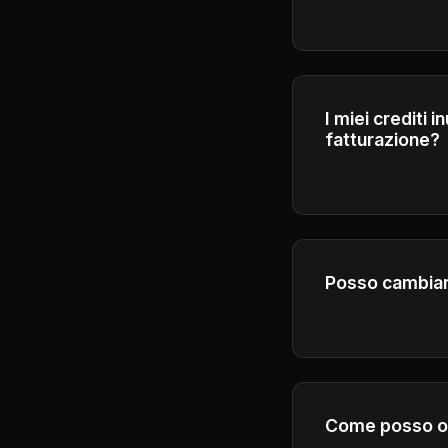
Si prega di fare 
informazioni dett
I miei crediti i
fatturazione?
I crediti scadono
successivo per 
Posso cambiare
Sì, puoi aggiorn
Come posso ot