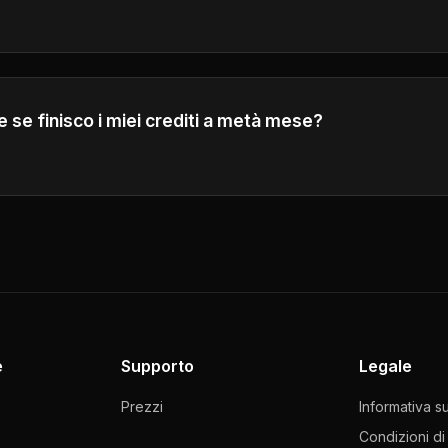
h our customer service center by emailing
support@forvide
your inquiries as soon as possible.
 se finisco i miei crediti a metà mese?
pacchetti di credito aggiuntivi o passare a un piano di livel
ti mensili.
e
Supporto
Legale
Prezzi
Informativa su
Condizioni di