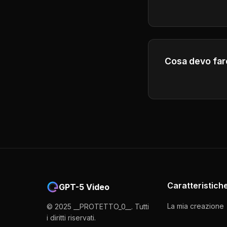
Get help throug
will respond to 
Cosa devo fare
Puoi acquistare 
include più credi
Caratteristich
GPT-5 Video
La mia creazione
© 2025 __PROTETTO_0__. Tutti
i diritti riservati.