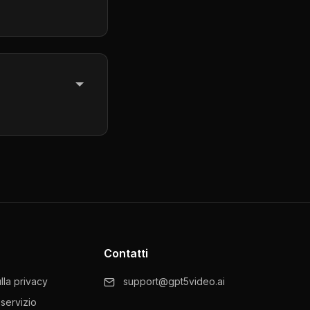
o.ai
. Our team
lo superiore che
Contatti
lla privacy
support@gpt5video.ai
 servizio