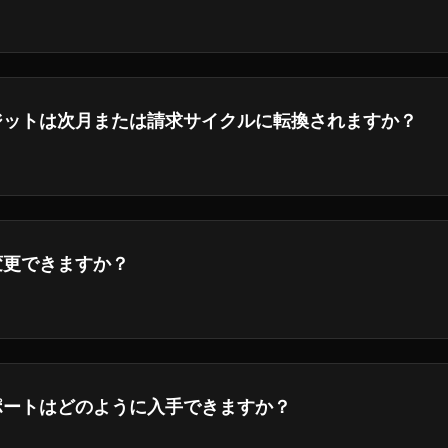
る詳細については,脚部にある返金ポリシーを参照してください.
ジットは次月または請求サイクルに転換されますか？
請求サイクルの終わりに有効になり、公平な利用を確保するた
変更できますか？
をアップグレードまたはダウングレードできます。
ポートはどのように入手できますか？
h our customer service center by emailing
support@forvide