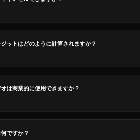
購読をキャンセルできます。アクセスは現在の請求期間の終了
レジットはどのように計算されますか？
ェースでクレジット計算の詳細を確認してください。
デオは商業的に使用できますか？
プロプランの加入者は,生成したビデオをビジネス目的で使用す
.
は何ですか？