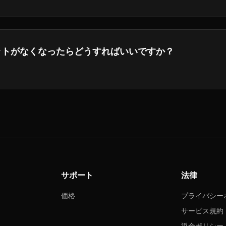
your inquiries as soon as possible.
ットがなくなったらどうすればいいですか？
トパックを購入したり,毎月のクレジットを含むより高いレベル
ができます.
サポート
法律
価格
プライバシー
サービス規約
返金ポリシー