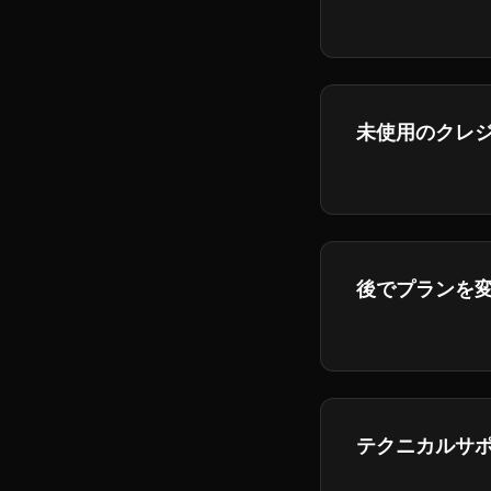
返金条件に関す
未使用のクレ
クレジットは各
換されません。
後でプランを
いつでもプラン
テクニカルサ
Get help throug