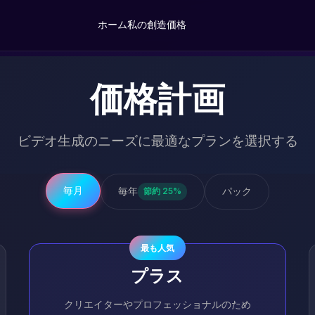
ホーム
私の創造
価格
価格計画
ビデオ生成のニーズに最適なプランを選択する
毎月
毎年
パック
節約 25%
最も人気
プラス
クリエイターやプロフェッショナルのため