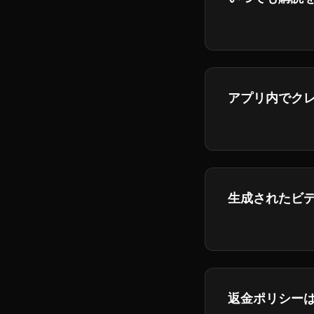
はい、いつでも
アプリ内でク
生成インターフ
生成されたビ
はい,プラスと
利を持っています
返金ポリシー