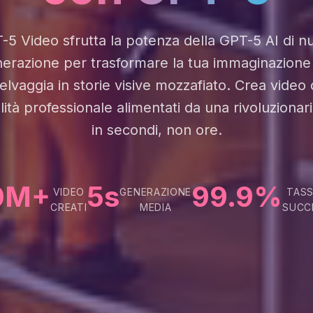
-5 Video sfrutta la potenza della GPT-5 AI di n
erazione per trasformare la tua immaginazione
elvaggia in storie visive mozzafiato. Crea video 
lità professionale alimentati da una rivoluzionari
in secondi, non ore.
0M+
5s
99.9%
VIDEO
GENERAZIONE
TASS
CREATI
MEDIA
SUCC