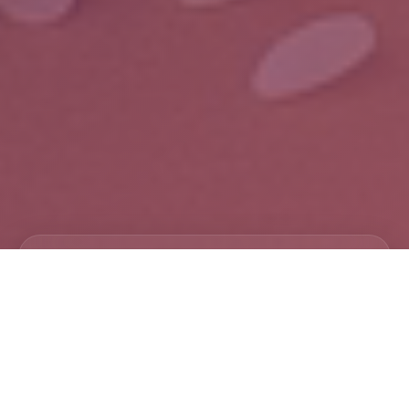
Crea magia ora
Descrivi la tua visione e guardala
prendere vita