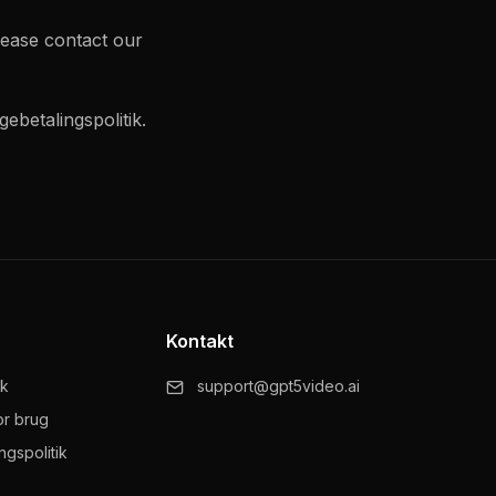
lease contact our
ebetalingspolitik.
Kontakt
ik
support@gpt5video.ai
or brug
ngspolitik