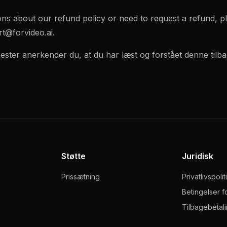
ons about our refund policy or need to request a refund, p
t@forvideo.ai
.
ester anerkender du, at du har læst og forstået denne tilbag
Støtte
Juridisk
Prissætning
Privatlivspolit
Betingelser f
Tilbagebetali