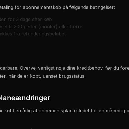
ebetaling for abonnementskøb på følgende betingelser:
en for 3 dage efter køb
et til 200 perler (mønter) eller færre
ækkes fra refunderingsbeløbet
derbare. Overvej venligst nøje dine kreditbehov, før du fore
tter, når de er købt, uanset brugsstatus.
laneændringer
r købt en årlig abonnementsplan i stedet for en månedlig pl