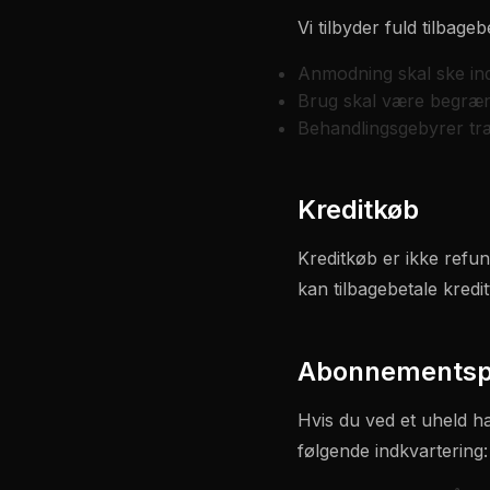
Vi tilbyder fuld tilbag
Anmodning skal ske ind
Brug skal være begræns
Behandlingsgebyrer tr
Kreditkøb
Kreditkøb er ikke refun
kan tilbagebetale kredi
Abonnementsp
Hvis du ved et uheld ha
følgende indkvartering: