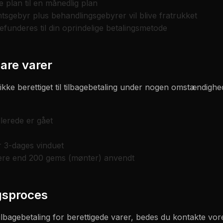
e plan til en månedlig plan
gebyr plus behandlingsgebyrer vil blive fratrukket
funderes til din oprindelige betalingsmetode
are varer
kke berettiget til tilbagebetaling under nogen omstændighe
lerede er gået
 3-dages vinduet
e end 200 gems (mønter) anvendt
gsproces
lbagebetaling for berettigede varer, bedes du kontakte v