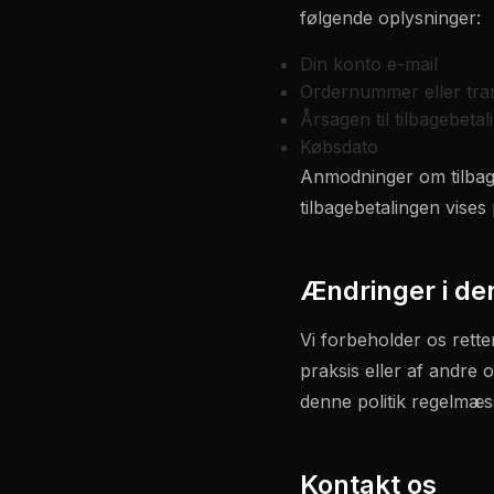
følgende oplysninger:
Din konto e-mail
Ordernummer eller tran
Årsagen til tilbagebet
Købsdato
Anmodninger om tilbage
tilbagebetalingen vises
Ændringer i den
Vi forbeholder os retten
praksis eller af andre 
denne politik regelmæss
Kontakt os