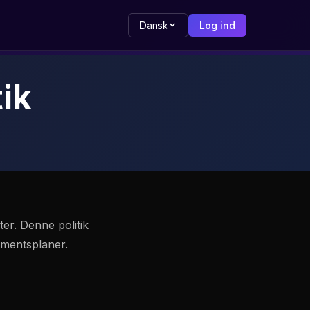
Dansk
Log ind
ik
ter. Denne politik
ementsplaner.