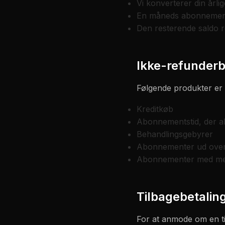
Vi konverterer din årlig
En måneds abonnements
Den resterende saldo re
Ikke-refunderb
Følgende produkter er i
Kreditkøb
Abonnementstid, der al
Behandlingsgebyrer
Abonnementer ud over
Abonnementer med mer
Tilbagebetalin
For at anmode om en ti